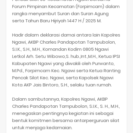
Forum Pimpinan Kecamatan (Forpimcam) dalam
rangka menyambut Suran dan Suran Agung
serta Tahun Baru Hijriyah 1447 H / 2025 M.
Hadir dalam deklarasi damai antara lain Kapolres
Ngawi, AKBP Charles Pandapotan Tampubolon,
S.I.K., S.H., M.H., Komandan Kodim 0805 Ngawi
Letkol Arh. Setu Wibowo,S. hub.,Int.,M.H., Ketua IPSI
Kabupaten Ngawi yang diwakili oleh Purwanto,
M.Pd., Forpimcam Kec. Ngawi serta Ketua Ranting
Pencak Silat Kec. Ngawi, serta Kapolsek Ngawi
Kota AKP Jais Bintoro, S.H., selaku tuan rumah.
Dalam sambutannya, Kapolres Ngawi, AKBP
Charles Pandapotan Tampubolon, S.I.K., S. H., M.H.,
menegaskan pentingnya kegiatan ini sebagai
bentuk komitmen bersama antarperguruan silat
untuk menjaga kedamaian.