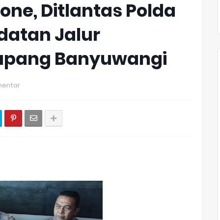
one, Ditlantas Polda
datan Jalur
tapang Banyuwangi
mentar