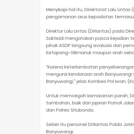
Menyikapi hal itu, Direktorat Lalu Lint
pengamanan arus kepadatan termasuk
Direktur Lalu Lintas (Dirlantas) pada Di
Saktiadi mengatakan pasca kejadian 
pihak ASDP langsung evaluasi dan pem
Ketapang-Gilimanuk maupun arah sebal
“Karena keterlambatan penyeberangan,
mengurai kendaraan arah Banyuwangi y
Banyuwangi,” jelas Kombes Pol Iwan, (Kam
Untuk memcegah kemacetan parah, Ditl
tambahan, baik dari jajaran Patroli Ja
dan Polres Situbondo.
Selain itu personel Ditlantas Polda Ja
Banyuwangi.