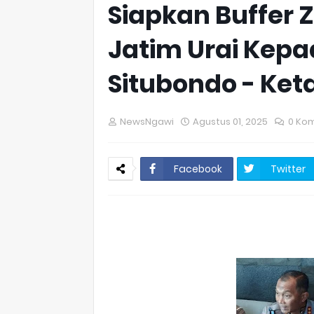
Siapkan Buffer Z
Jatim Urai Kepa
Situbondo - Ke
NewsNgawi
Agustus 01, 2025
0 Ko
Facebook
Twitter