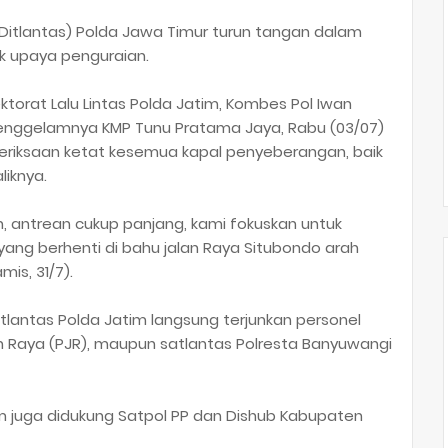
as (Ditlantas) Polda Jawa Timur turun tangan dalam
 upaya penguraian.
rektorat Lalu Lintas Polda Jatim, Kombes Pol Iwan
tenggelamnya KMP Tunu Pratama Jaya, Rabu (03/07)
eriksaan ketat kesemua kapal penyeberangan, baik
iknya.
 antrean cukup panjang, kami fokuskan untuk
ang berhenti di bahu jalan Raya Situbondo arah
is, 31/7).
antas Polda Jatim langsung terjunkan personel
lan Raya (PJR), maupun satlantas Polresta Banyuwangi
tim juga didukung Satpol PP dan Dishub Kabupaten