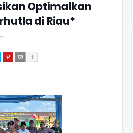
ksikan Optimalkan
utla di Riau*
ar