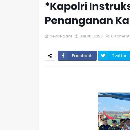
*Kapolri Instru
Penanganan Karh
NewsNgawi
Juli 08, 2026
0 Koment
Facebook
Twitter