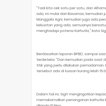
"Tadi kita cek satu per satu, dan Alham
ada, ini mulai dari Basarnas, kemudian j
Manggala Agni, kemudian juga ada per
kekuatan yang ada, semuanya bersatu. 
menghadapi potensi Karhutla," kata Sig
Berdasarkan laporan BPBD, sampai saat 
terdeteksi. "Dan kemudian pada saat di
titik yang perlu dilakukan pemadaman. 
tersebut ada di luasan kurang lebih 15.00
Dalam hal ini, Sigit mengingatkan kepa
memaksimalkan penanganan karhutla khu
dilanda El Nino.