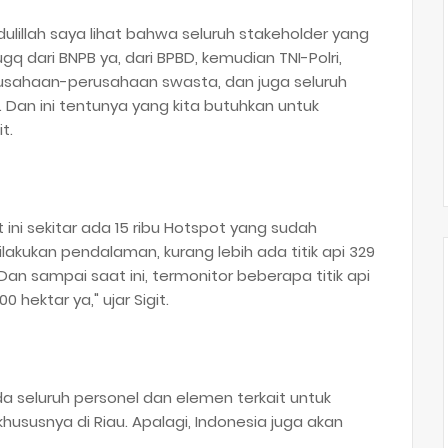
dulillah saya lihat bahwa seluruh stakeholder yang
ugq dari BNPB ya, dari BPBD, kemudian TNI-Polri,
usahaan-perusahaan swasta, dan juga seluruh
Dan ini tentunya yang kita butuhkan untuk
it.
ini sekitar ada 15 ribu Hotspot yang sudah
lakukan pendalaman, kurang lebih ada titik api 329
Dan sampai saat ini, termonitor beberapa titik api
0 hektar ya," ujar Sigit.
da seluruh personel dan elemen terkait untuk
susnya di Riau. Apalagi, Indonesia juga akan