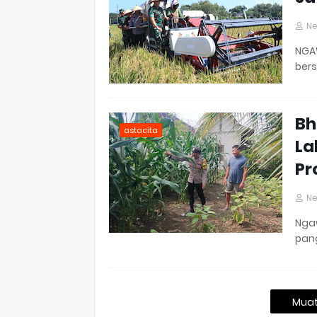
N
NGAW
ber
Bh
astacita
La
Pr
N
Nga
pang
Muat