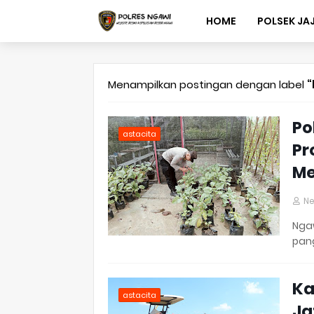
HOME
POLSEK JA
Menampilkan postingan dengan label
Po
astacita
Pr
Me
N
Nga
pan
Ka
astacita
Ja