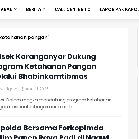
JARAN
BERITA
CALL CENTER 110
LAPOR PAK KAPO
ketahanan pangan
lsek Karanganyar Dukung
ogram Ketahanan Pangan
lalui Bhabinkamtibmas
ewsNgawi
April 11, 2025
wi-Dalam rangka mendukung program ketahanan
gan nasional sebagaimana arah…
polda Bersama Forkopimda
tim Panen Raya Padi di Ngawi