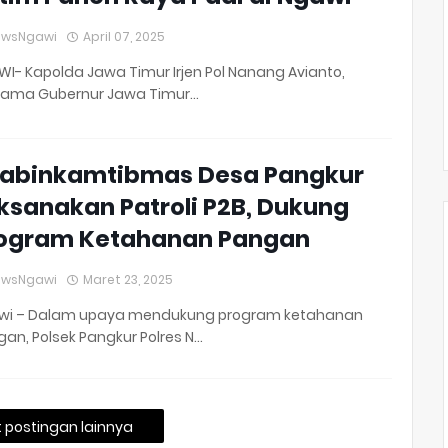
ewsNgawi
April 07, 2025
I- Kapolda Jawa Timur Irjen Pol Nanang Avianto,
sama Gubernur Jawa Timur…
abinkamtibmas Desa Pangkur
ksanakan Patroli P2B, Dukung
ogram Ketahanan Pangan
ewsNgawi
Maret 23, 2025
wi – Dalam upaya mendukung program ketahanan
an, Polsek Pangkur Polres N…
 postingan lainnya